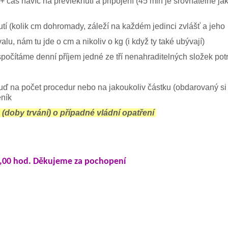
+ čas navíc na převléknutí a připojení (45 min je srovnatelné ja
tí (kolik cm dohromady, záleží na každém jedinci zvlášť a jeho
alu, nám tu jde o cm a nikoliv o kg (i když ty také ubývají)
očítáme denní příjem jedné ze tří nenahraditelných složek pot
ď na počet procedur nebo na jakoukoliv částku (obdarovaný si 
eník
(doby trvání) o případné vládní opatření
9,00 hod. Děkujeme za pochopení