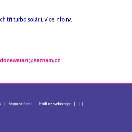
 tří turbo solárií, více info na
odonewstart@seznam.cz
y
Mapa stránek
Králi.cz webdesign
|