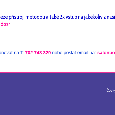
e přístroj. metodou a také 2x vstup na jakékoliv z našich
odozr
fonovat na T:
702 748 329
nebo poslat email na:
salonb
Česk