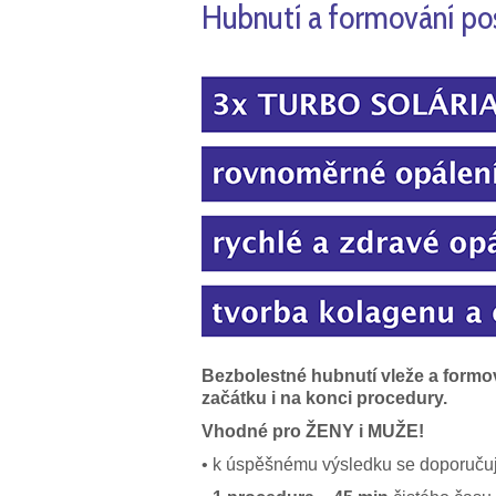
Hubnutí a formování p
Bezbolestné hubnutí vleže a formov
začátku i na konci procedury.
Vhodné pro ŽENY i MUŽE!
• k úspěšnému výsledku se doporučuje