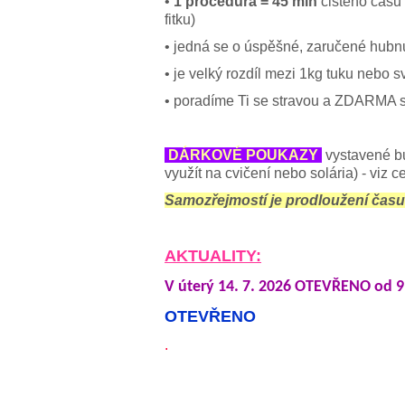
•
1 procedura = 45 min
čistého času 
fitku)
• jedná se o úspěšné, zaručené hubnu
• je velký rozdíl mezi 1kg tuku nebo sv
• poradíme Ti se stravou a ZDARMA sp
DÁRKOVÉ POUKAZY
vystavené bu
využít na cvičení nebo solária) - viz c
Samozřejmostí je prodloužení času 
AKTUALITY:
V úterý 14. 7. 2026 OTEVŘENO od 
OTEVŘENO
.