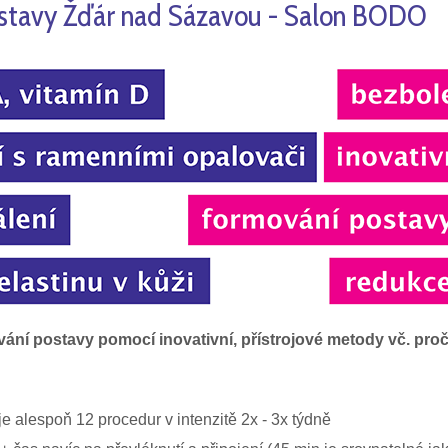
ostavy Žďár nad Sázavou - Salon BODO
ání postavy pomocí inovativní, přístrojové metody vč. pro
 alespoň 12 procedur v intenzitě 2x - 3x týdně