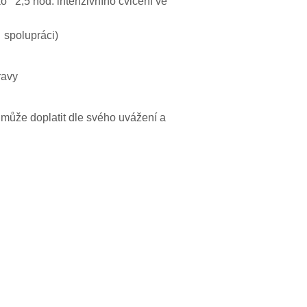
ko 2,5 hod. intenzivního cvičení ve
 spolupráci)
ravy
může doplatit dle svého uvážení a