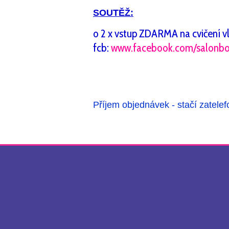
SOUTĚŽ:
o 2 x vstup ZDARMA na cvičení vlež
fcb:
www.facebook.com/salonb
Příjem objednávek - stačí zatele